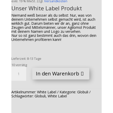
exkl. 19 % MwSt.
zzgl.
Versandkosten
Unser White Label Produkt
Niemand weiß besser als du selbst: Nur, was von
deinem Unternehmen selbst gemacht wird, ist auch
wirklich gut. Darum bieten wir dir an, ganz ohne
Zeugen und Mittelsmänner, unser Agilomol Produkt
mit deinem Namen und Logo zu versehen.
Nur so ist ganz bestimmt auch das drin, wovon dein
Unternehmen profitieren kann!
Lieferzeit:
8-13 Tage
10 vorrätig
White
Label
In den Warenkorb
Menge
Artikelnummer:
White Label
Kategorie:
Globuli
Schlagwörter:
Globuli
,
White Label