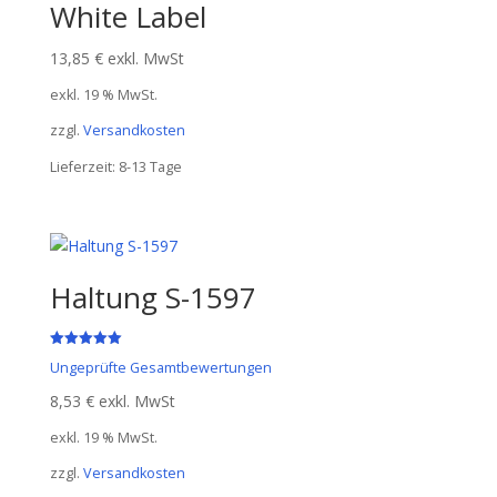
White Label
13,85
€
exkl. MwSt
exkl. 19 % MwSt.
zzgl.
Versandkosten
Lieferzeit:
8-13 Tage
Haltung S-1597
Bewertet mit
Ungeprüfte Gesamtbewertungen
5.00
von 5
8,53
€
exkl. MwSt
exkl. 19 % MwSt.
zzgl.
Versandkosten