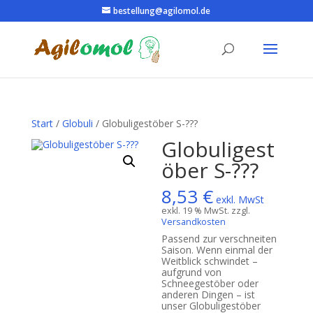
bestellung@agilomol.de
Start
/
Globuli
/ Globuligestöber S-???
Globuligest
öber S-???
8,53
€
exkl. MwSt
exkl. 19 % MwSt.
zzgl.
Versandkosten
Passend zur verschneiten
Saison. Wenn einmal der
Weitblick schwindet –
aufgrund von
Schneegestöber oder
anderen Dingen – ist
unser Globuligestöber