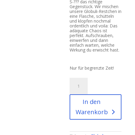
S-??? das richtige
Gegenstück. Wir mischen
unsere Globuli-Restchen in
eine Flasche, schütteln
und klopfen nochmal
ordentlich und voila: Das
adäquate Chaos ist
perfekt. Aufschrauben,
einwerfen und dann
einfach warten, welche
Wirkung du erwischt hast.
Nur für begrenzte Zeit!
Globuligestöber
S-???
Menge
In den
Warenkorb