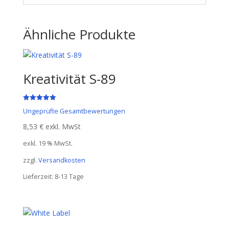
Ähnliche Produkte
Kreativität S-89
Bewertet mit
Ungeprüfte Gesamtbewertungen
5.00
von 5
8,53
€
exkl. MwSt
exkl. 19 % MwSt.
zzgl.
Versandkosten
Lieferzeit:
8-13 Tage